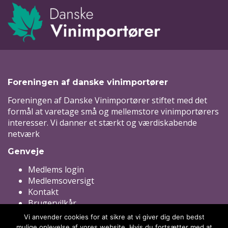
Foreningen af danske vinimportører
Foreningen af Danske Vinimportører stiftet med det
formål at varetage små og mellemstore vinimportørers
interesser. Vi danner et stærkt og værdiskabende
netværk
Genveje
Medlems login
Medlemsoversigt
Kontakt
Brugervilkår
Persondatapolitik
Vi anvender cookies for at sikre at vi giver dig den bedst
Ansvarsfraskrivelse
mulige oplevelse af vores website. Hvis du fortsætter med at