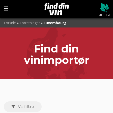
Filtre
Skjul filtre
MEDLEM
Forside
»
Forretninger
»
Luxembourg
Søg
Find din
vinimportør
Vis filtre