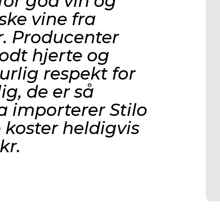
or god vin og
ske vine fra
. Producenter
godt hjerte og
rlig respekt for
ig, de er så
a importerer Stilo
 koster heldigvis
kr.