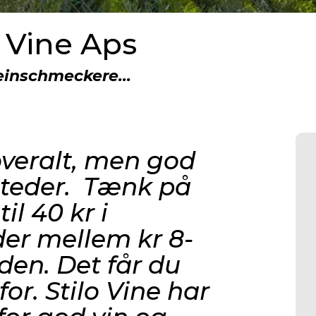
o Vine Aps
feinschmeckere...
veralt, men god
 steder. Tænk på
il 40 kr i
der mellem kr 8-
nden. Det får du
or. S
tilo Vine har