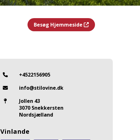
Besøg Hjemmeside
+4522156905
info@stilovine.dk
Jollen 43
3070 Snekkersten
Nordsjælland
Vinlande