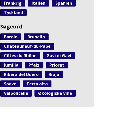
Frankrig
Italien
Spanien
Tyskland
Søgeord
Barolo
Brunello
Chateauneuf-du-Pape
Côtes du Rhône
Gavi di Gavi
Jumilla
Pfalz
Priorat
Ribera del Duero
Rioja
Soave
Terra alta
Valpolicella
Økologiske vine