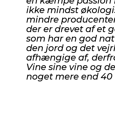
en kæmpe passion f
ikke mindst økologi
mindre producenter
der er d
revet af et 
som har en god natu
den jord og det vejrl
afhængige af, derfr
Vine sine vine og de
noget mere end 40 