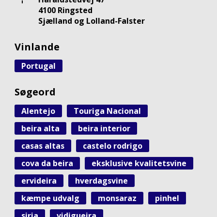
4100 Ringsted
Sjælland og Lolland-Falster
Vinlande
Portugal
Søgeord
Alentejo
Touriga Nacional
beira alta
beira interior
casas altas
castelo rodrigo
cova da beira
eksklusive kvalitetsvine
ervideira
hverdagsvine
kæmpe udvalg
monsaraz
pinhel
siria
vidigueira