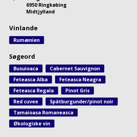
6950 Ringkøbing
Midtjylland
Vinlande
Rumænien
Søgeord
Busuioaca
Cabernet Sauvignon
Feteasca Alba
Feteasca Neagra
Feteasca Regala
Pinot Gris
Red cuvee
Spätburgunder/pinot noir
Tamaioasa Romaneasca
Økologiske vin