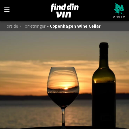
MEDLEM
Forside
»
Forretninger
»
Copenhagen Wine Cellar