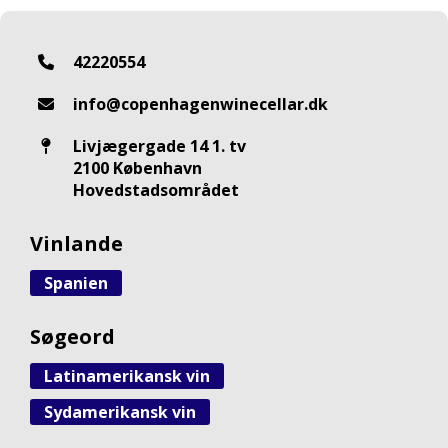
42220554
info@copenhagenwinecellar.dk
Livjægergade 14 1. tv
2100 København
Hovedstadsområdet
Vinlande
Spanien
Søgeord
Latinamerikansk vin
Sydamerikansk vin