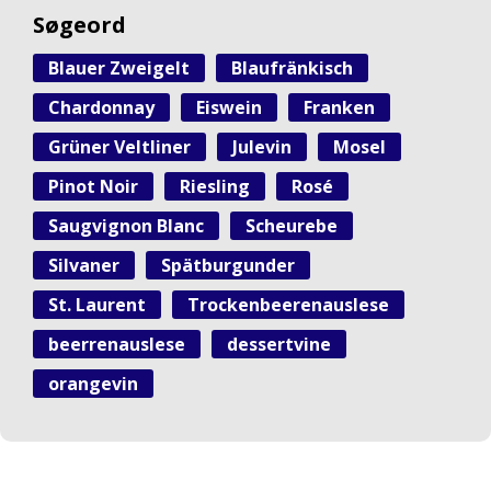
Søgeord
Blauer Zweigelt
Blaufränkisch
Chardonnay
Eiswein
Franken
Grüner Veltliner
Julevin
Mosel
Pinot Noir
Riesling
Rosé
Saugvignon Blanc
Scheurebe
Silvaner
Spätburgunder
St. Laurent
Trockenbeerenauslese
beerrenauslese
dessertvine
orangevin