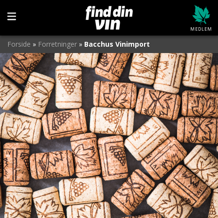
MEDLEM
Forside
»
Forretninger
»
Bacchus Vinimport