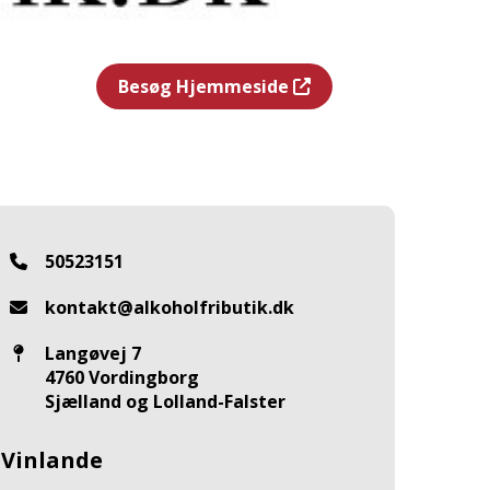
Besøg Hjemmeside
50523151
kontakt@alkoholfributik.dk
Langøvej 7
4760 Vordingborg
Sjælland og Lolland-Falster
Vinlande