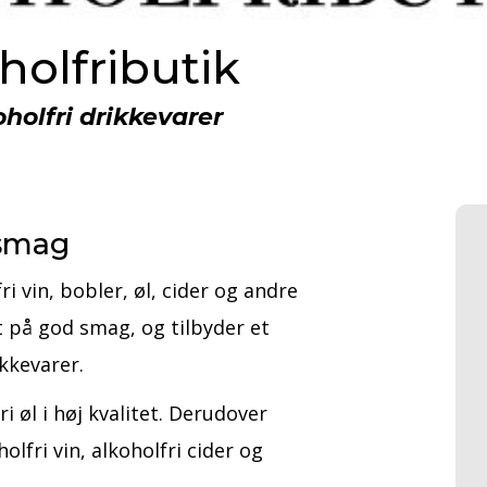
holfributik
koholfri drikkevarer
 smag
i vin, bobler, øl, cider og andre
gt på god smag, og tilbyder et
kkevarer.
i øl i høj kvalitet. Derudover
olfri vin, alkoholfri cider og