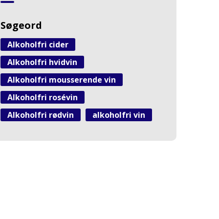
Søgeord
Alkoholfri cider
Alkoholfri hvidvin
Alkoholfri mousserende vin
Alkoholfri rosévin
Alkoholfri rødvin
alkoholfri vin