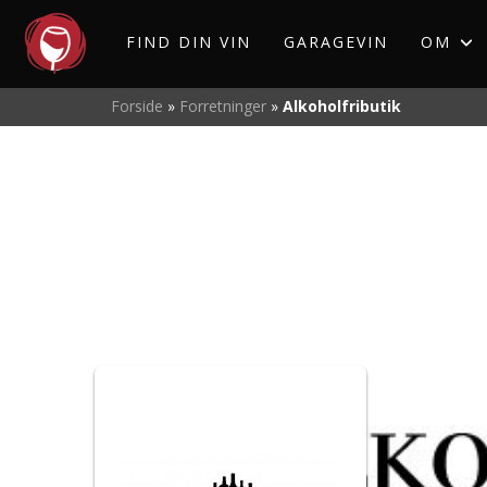
FIND DIN VIN
GARAGEVIN
OM
Forside
»
Forretninger
»
Alkoholfributik